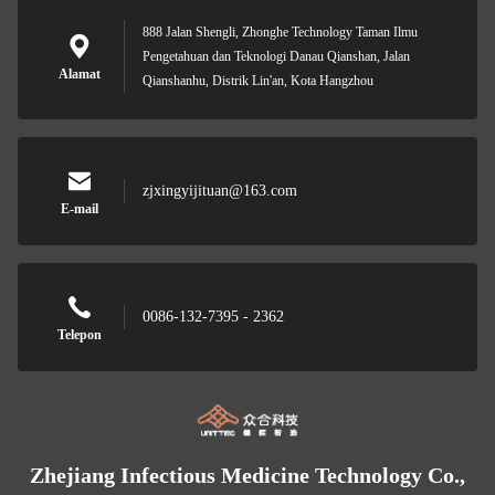
888 Jalan Shengli, Zhonghe Technology Taman Ilmu
Pengetahuan dan Teknologi Danau Qianshan, Jalan
Alamat
Qianshanhu, Distrik Lin'an, Kota Hangzhou
zjxingyijituan@163.com
E-mail
0086-132-7395 - 2362
Telepon
Zhejiang Infectious Medicine Technology Co.,