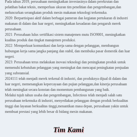
Pada tahun 2019, perusahaan meningkatkan investasinya dalam perekrutan dan
pelatihan bakat teknis, memperluas ukuran tim penelitian dan pengembangan,dan
meluncurkan serangkaian produk mesin makanan teknologi terkemuka.
2020: Berpartisipasi aktif dalam berbagai pameran dan kegiatan pertukaran di industri
makanan di dalam dan luar negeri, meningkatkan kesadaran dan pengaruh merek
perusahaan.
2021: Perusahaan lulus sertifikasi sistem manajemen mutu ISO9001, meningkatkan
kualitas produk dan tingkat manajemen produksi.
2022: Memperkuat komunikasi dan kerja sama dengan pelanggan, membangun
hubungan kerja sama jangka panjang dan stabil, dan membuka pasar domestik dan luar
negeri.
2023: Perusahaan terus melakukan inovasi teknologi dan peningkatan produk untuk
memenuhi kebutuhan pelanggan yang meningkat dan mencapai peningkatan penjualan
yang substansial.
2024111 telah menjadi merek terkenal di industri, dan produknya dijual di dalam dan
luar negeri, memenangkan kepercayaan dan pujian pelanggan,dan kinerja perusahaan
telah meningkat secara konstan dan momentum pembangunan yang baik.
Melalui tujuh tahun usaha dan pengembangan, Infectious telah menjadi salah satu
perusahaan terkemuka di industri, menyediakan pelanggan dengan produk berkualitas
tinggi dan layanan berkualitas tinggi,menantikan masa depan, perusahaan yakin untuk
membuat prestasi yang lebih besar di bidang mesin makanan.
Tim Kami