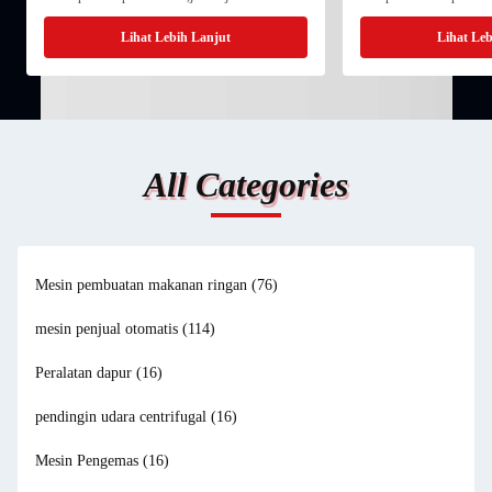
eksternal, seperti pekerja secara ilegal membuka
mesin makanan presisi t
pintu perlindungan pisau dalam keadaan bekerja,
dalam pengolahan makana
Lihat Lebih Lanjut
Lihat Leb
mesin akan ...
mesin pembersih busa mem
All Categories
Mesin pembuatan makanan ringan
(76)
mesin penjual otomatis
(114)
Peralatan dapur
(16)
pendingin udara centrifugal
(16)
Mesin Pengemas
(16)