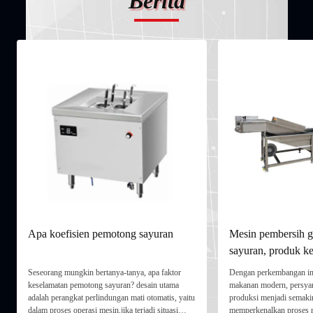
Berita
Apa koefisien pemotong sayuran
Mesin pembersih 
sayuran, produk ke
pembersih serbagu
Seseorang mungkin bertanya-tanya, apa faktor
Dengan perkembangan in
keselamatan pemotong sayuran? desain utama
makanan modern, persyar
adalah perangkat perlindungan mati otomatis, yaitu
produksi menjadi semakin
dalam proses operasi mesin,jika terjadi situasi
memperkenalkan proses 