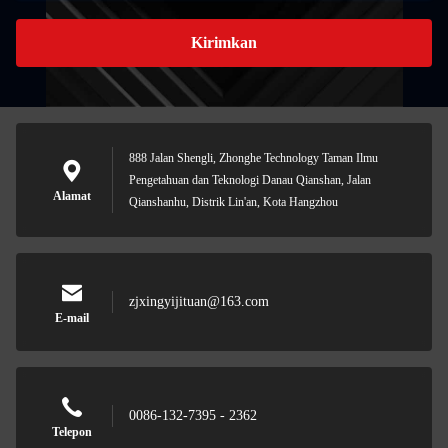
Kirimkan
888 Jalan Shengli, Zhonghe Technology Taman Ilmu
Pengetahuan dan Teknologi Danau Qianshan, Jalan
Alamat
Qianshanhu, Distrik Lin'an, Kota Hangzhou
zjxingyijituan@163.com
E-mail
0086-132-7395 - 2362
Telepon