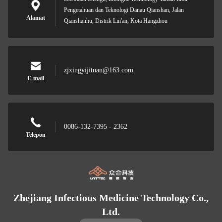
Pengetahuan dan Teknologi Danau Qianshan, Jalan
Alamat
Qianshanhu, Distrik Lin'an, Kota Hangzhou
zjxingyijituan@163.com
E-mail
0086-132-7395 - 2362
Telepon
Zhejiang Infectious Medicine Technology Co.,
Ltd.