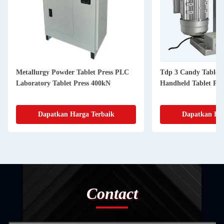
Metallurgy Powder Tablet Press PLC
Tdp 3 Candy Tablet 
Laboratory Tablet Press 400kN
Handheld Tablet Pre
Dapatkan Harga Terbaik
Dapatkan Har
Contact