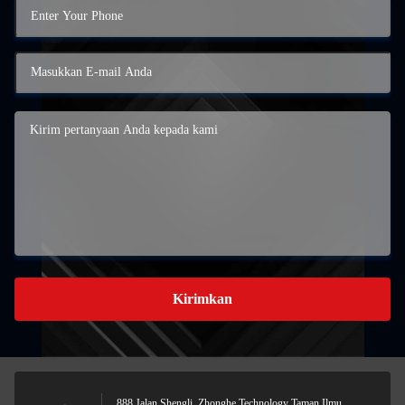
Kirimkan
888 Jalan Shengli, Zhonghe Technology Taman Ilmu