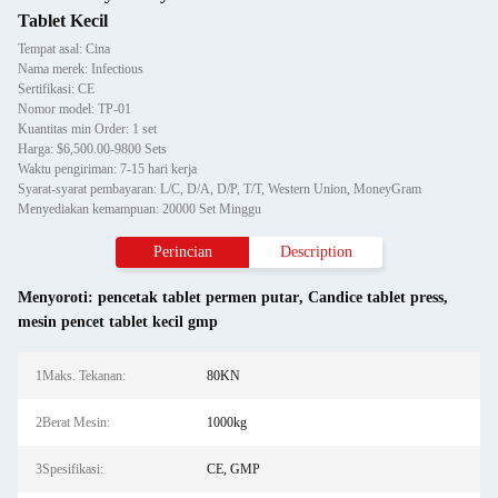
Tablet Kecil
Tempat asal: Cina
Nama merek: Infectious
Sertifikasi: CE
Nomor model: TP-01
Kuantitas min Order: 1 set
Harga: $6,500.00-9800 Sets
Waktu pengiriman: 7-15 hari kerja
Syarat-syarat pembayaran: L/C, D/A, D/P, T/T, Western Union, MoneyGram
Menyediakan kemampuan: 20000 Set Minggu
Perincian
Description
Menyoroti:
pencetak tablet permen putar
,
Candice tablet press
,
mesin pencet tablet kecil gmp
1Maks. Tekanan:
80KN
2Berat Mesin:
1000kg
3Spesifikasi:
CE, GMP