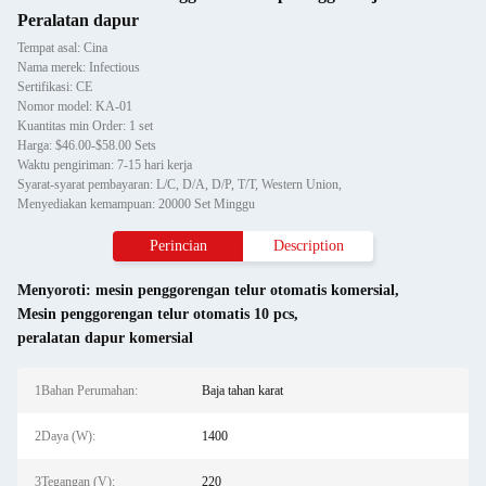
Peralatan dapur
Tempat asal: Cina
Nama merek: Infectious
Sertifikasi: CE
Nomor model: KA-01
Kuantitas min Order: 1 set
Harga: $46.00-$58.00 Sets
Waktu pengiriman: 7-15 hari kerja
Syarat-syarat pembayaran: L/C, D/A, D/P, T/T, Western Union,
Menyediakan kemampuan: 20000 Set Minggu
Perincian
Description
Menyoroti:
mesin penggorengan telur otomatis komersial
,
Mesin penggorengan telur otomatis 10 pcs
,
peralatan dapur komersial
1Bahan Perumahan:
Baja tahan karat
2Daya (W):
1400
3Tegangan (V):
220