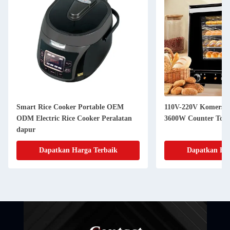
Smart Rice Cooker Portable OEM
110V-220V Komersia
ODM Electric Rice Cooker Peralatan
3600W Counter Top 
dapur
Dapatkan Harga Terbaik
Dapatkan Har