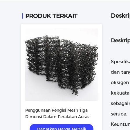
Deskri
PRODUK TERKAIT
Deskri
Spesifi
dan tan
oksigen 
kekuata
sebagai
Penggunaan Pengisi Mesh Tiga
serupa.
Dimensi Dalam Peralatan Aerasi
Keuntun
Dapatkan Harga Terbaik