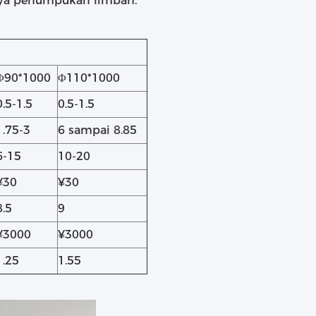
inya penumpukan limbah.
Φ90*1000
Φ110*1000
0.5-1.5
0.5-1.5
1.75-3
6 sampai 8.85
6-15
10-20
¥30
¥30
8.5
9
¥3000
¥3000
1.25
1.55