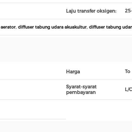
25
Laju transfer oksigen:
,
,
 aerator
diffuser tabung udara akuakultur
diffuser tabung uda
To
Harga
Syarat-syarat
L/C
pembayaran