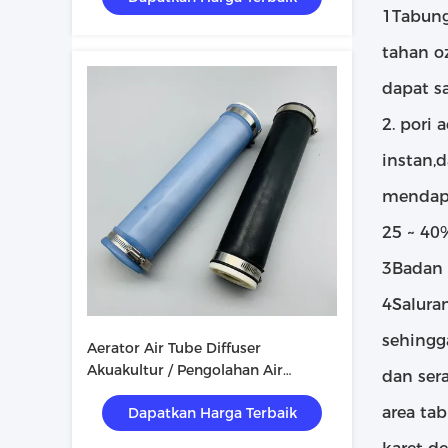
1Tabung 
tahan o
dapat s
2. pori
instan,
mendapa
25 ~ 40
3Badan 
4Salura
sehingg
Aerator Air Tube Diffuser
Akuakultur / Pengolahan Air
dan ser
Limbah
area ta
Dapatkan Harga Terbaik