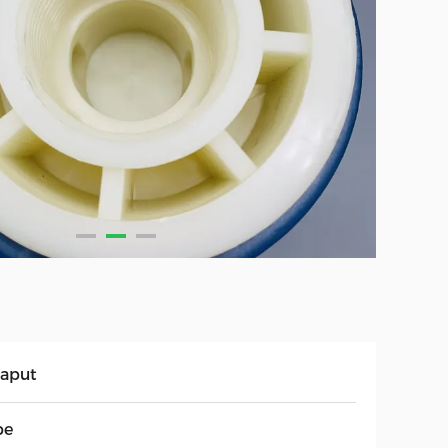
laput
be