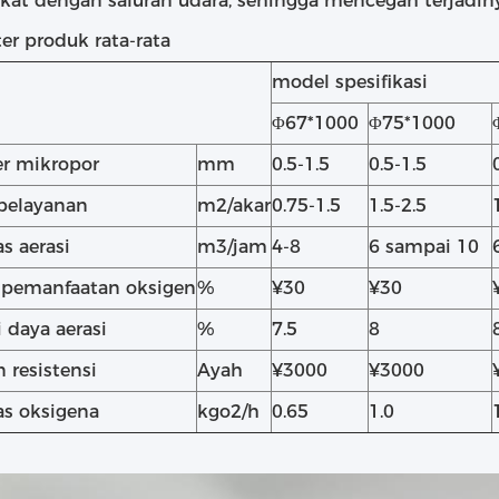
ekat dengan saluran udara, sehingga mencegah terjad
er produk rata-rata
model spesifikasi
Φ67*1000
Φ75*1000
r mikropor
mm
0.5-1.5
0.5-1.5
pelayanan
m2/akar
0.75-1.5
1.5-2.5
s aerasi
m3/jam
4-8
6 sampai 10
 pemanfaatan oksigen
%
¥30
¥30
i daya aerasi
%
7.5
8
 resistensi
Ayah
¥3000
¥3000
as oksigena
kgo2/h
0.65
1.0