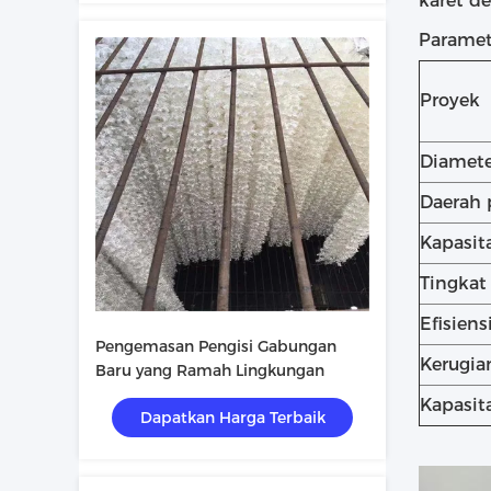
karet d
Paramet
Proyek
Diamete
Daerah 
Kapasita
Tingkat
Efisiens
Pengemasan Pengisi Gabungan
Kerugian
Baru yang Ramah Lingkungan
Kapasit
Dapatkan Harga Terbaik