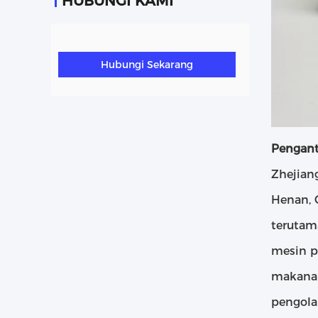
HUBUNGI KAMI
Hubungi Sekarang
Pengant
Zhejiang
Henan, 
terutam
mesin p
makanan
pengola