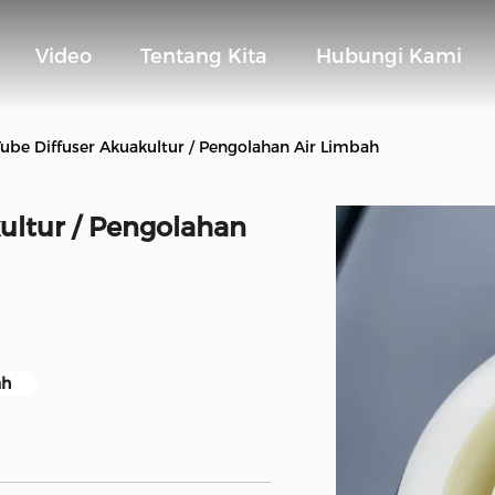
Video
Tentang Kita
Hubungi Kami
Tube Diffuser Akuakultur / Pengolahan Air Limbah
kultur / Pengolahan
ah