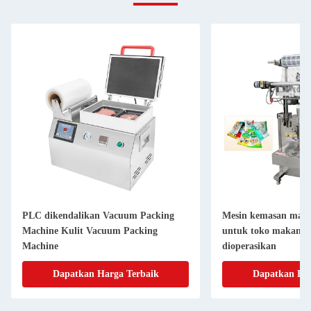
PLC dikendalikan Vacuum Packing
Mesin kemasan maka
Machine Kulit Vacuum Packing
untuk toko makana
Machine
dioperasikan
Dapatkan Harga Terbaik
Dapatkan Har