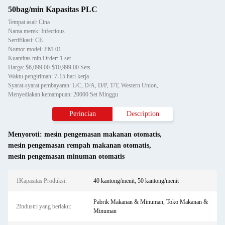
50bag/min Kapasitas PLC
Tempat asal: Cina
Nama merek: Infectious
Sertifikasi: CE
Nomor model: PM-01
Kuantitas min Order: 1 set
Harga: $6,099.00-$10,999.00 Sets
Waktu pengiriman: 7-15 hari kerja
Syarat-syarat pembayaran: L/C, D/A, D/P, T/T, Western Union,
Menyediakan kemampuan: 20000 Set Minggu
Perincian
Description
Menyoroti:
mesin pengemasan makanan otomatis
,
mesin pengemasan rempah makanan otomatis
,
mesin pengemasan minuman otomatis
1Kapasitas Produksi:
40 kantong/menit, 50 kantong/menit
Pabrik Makanan & Minuman, Toko Makanan &
2Industri yang berlaku:
Minuman