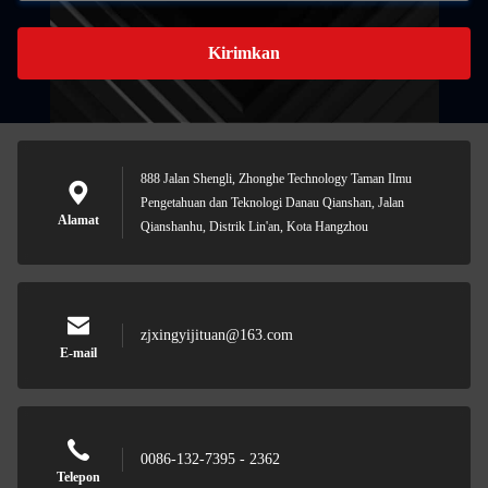
Kirimkan
888 Jalan Shengli, Zhonghe Technology Taman Ilmu
Pengetahuan dan Teknologi Danau Qianshan, Jalan
Alamat
Qianshanhu, Distrik Lin'an, Kota Hangzhou
zjxingyijituan@163.com
E-mail
0086-132-7395 - 2362
Telepon