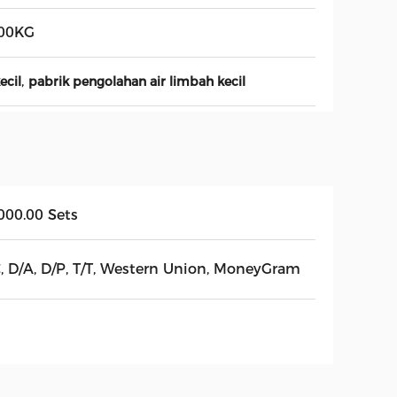
00KG
,
ecil
pabrik pengolahan air limbah kecil
000.00 Sets
C, D/A, D/P, T/T, Western Union, MoneyGram