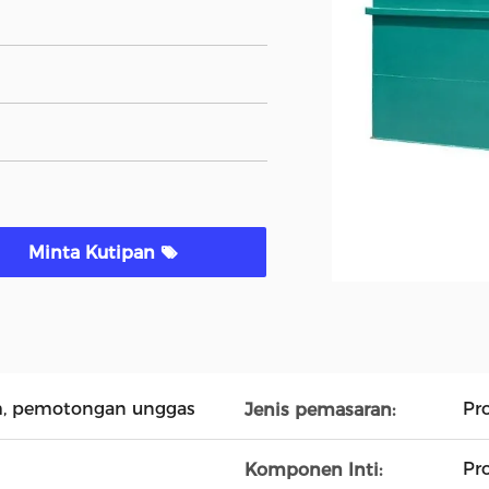
Minta Kutipan
h, pemotongan unggas
Pr
Jenis pemasaran:
Pr
Komponen Inti: