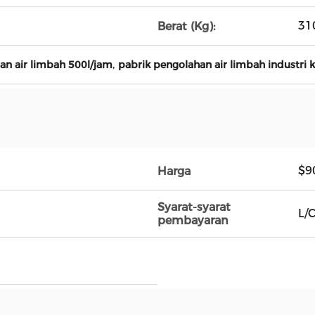
31
Berat (Kg):
,
n air limbah 500l/jam
pabrik pengolahan air limbah industri k
$9
Harga
Syarat-syarat
L/
pembayaran