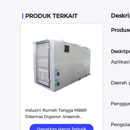
Deskri
PRODUK TERKAIT
Produs
Deskrip
Aplikasi
Daerah
Penggun
Industri Rumah Tangga MBBR
Dikemas Digester Anaerob
Pengolahan Air Limbah Biogas
Pengola
Dapatkan Harga Terbaik