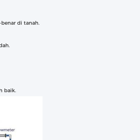
benar di tanah.
dah.
h baik.