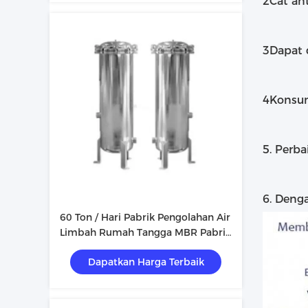
2Cat ant
3Dapat 
4Konsum
5. Perb
6. Deng
60 Ton / Hari Pabrik Pengolahan Air
Limbah Rumah Tangga MBR Pabrik
Pengolahan Air Limbah Abu-abu
Dapatkan Harga Terbaik