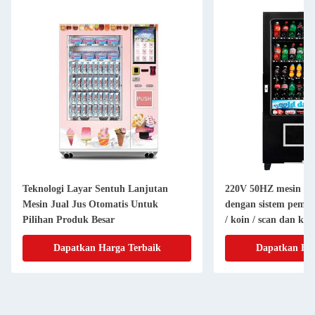
Teknologi Layar Sentuh Lanjutan
220V 50HZ mesin pen
Mesin Jual Jus Otomatis Untuk
dengan sistem pemba
Pilihan Produk Besar
/ koin / scan dan ku
stiker
Dapatkan Harga Terbaik
Dapatkan Har