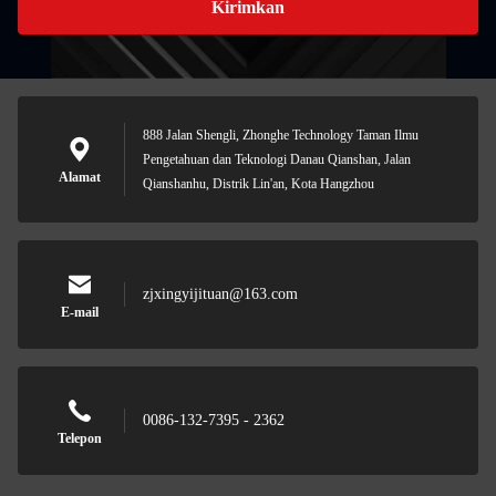
Kirimkan
888 Jalan Shengli, Zhonghe Technology Taman Ilmu
Pengetahuan dan Teknologi Danau Qianshan, Jalan
Alamat
Qianshanhu, Distrik Lin'an, Kota Hangzhou
zjxingyijituan@163.com
E-mail
0086-132-7395 - 2362
Telepon