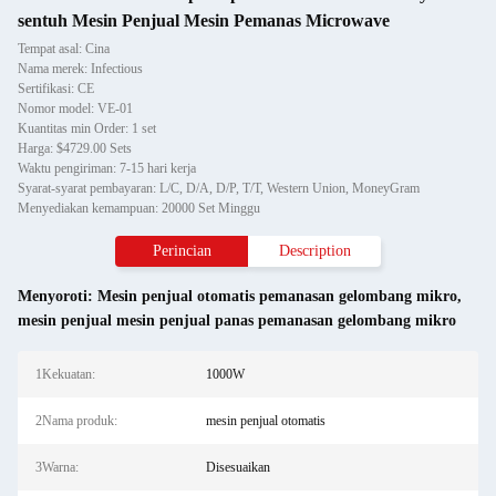
sentuh Mesin Penjual Mesin Pemanas Microwave
Tempat asal: Cina
Nama merek: Infectious
Sertifikasi: CE
Nomor model: VE-01
Kuantitas min Order: 1 set
Harga: $4729.00 Sets
Waktu pengiriman: 7-15 hari kerja
Syarat-syarat pembayaran: L/C, D/A, D/P, T/T, Western Union, MoneyGram
Menyediakan kemampuan: 20000 Set Minggu
Perincian
Description
Menyoroti:
Mesin penjual otomatis pemanasan gelombang mikro
,
mesin penjual mesin penjual panas pemanasan gelombang mikro
1Kekuatan:
1000W
2Nama produk:
mesin penjual otomatis
3Warna:
Disesuaikan