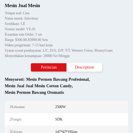
Mesin Jual Mesin
Tempat asal: Cina
Nama merek: Infectious
Sertifikasi: CE
Nomor model: VE-01
Kuantitas min Order: 1 set
Harga: $500.00-$5999.00 Sets
Waktu pengiriman: 7-15 hari kerja
Syarat-syarat pembayaran: L/C, D/A, D/P, T/T, Western Union, MoneyGram
Menyediakan kemampuan: 20000 Set Minggu
Perincian
Description
Menyoroti:
Mesin Permen Bawang Profesional
,
Mesin Jual Jual Mesin Cotton Candy
,
Mesin Permen Bawang Otomatis
1Kekuatan:
2500W
2Fungsi:
SDK
3Ukuran:
147*67*195cm