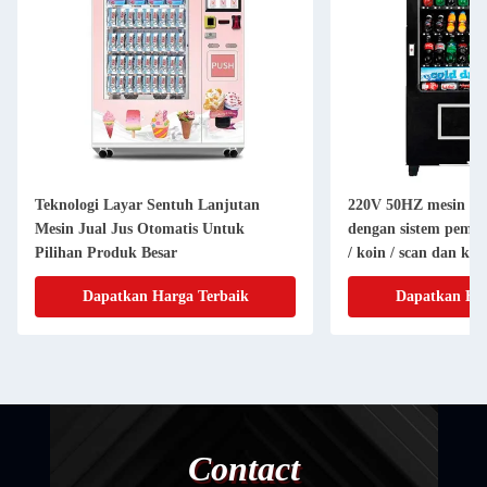
Teknologi Layar Sentuh Lanjutan
220V 50HZ mesin pen
Mesin Jual Jus Otomatis Untuk
dengan sistem pemba
Pilihan Produk Besar
/ koin / scan dan ku
stiker
Dapatkan Harga Terbaik
Dapatkan Har
Contact