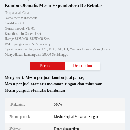
Kombo Otomatis Mesin Expendedora De Bebidas
Tempat asal: Cina
Nama merek: Infectious
Sertifikasi: CE
Nomor model: VE-01
Kuantitas min Order: 1 set
Harga: $1250.00 -$1350.00 Sets
Waktu pengiriman: 7-15 hari kerja
Syarat-syarat pembayaran: L/C, D/A, D/P, T/T, Western Union, MoneyGram
Menyediakan kemampuan: 20000 Set Minggu
Perincian
Description
Menyoroti:
Mesin penjual kombo jual panas
,
Mesin penjual otomatis makanan ringan dan minuman
,
Mesin penjual otomatis kombinasi
1Kekuatan:
510W
2Nama produk:
Mesin Penjual Makanan Ringan
3Warna:
Dapat disesuaikan