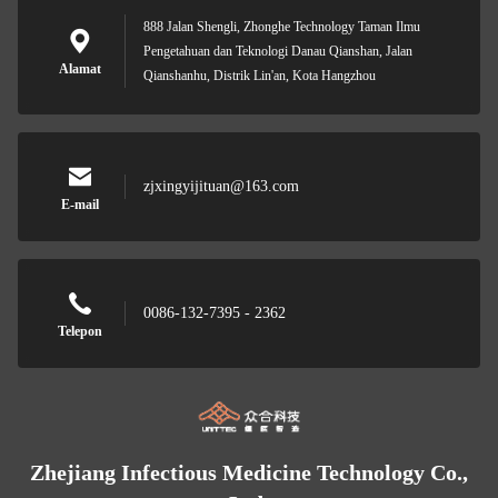
888 Jalan Shengli, Zhonghe Technology Taman Ilmu
Pengetahuan dan Teknologi Danau Qianshan, Jalan
Alamat
Qianshanhu, Distrik Lin'an, Kota Hangzhou
zjxingyijituan@163.com
E-mail
0086-132-7395 - 2362
Telepon
Zhejiang Infectious Medicine Technology Co.,