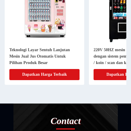
Teknologi Layar Sentuh Lanjutan
220V 50HZ mesin pen
Mesin Jual Jus Otomatis Untuk
dengan sistem pemba
Pilihan Produk Besar
/ koin / scan dan ku
stiker
Dapatkan Harga Terbaik
Dapatkan Har
Contact