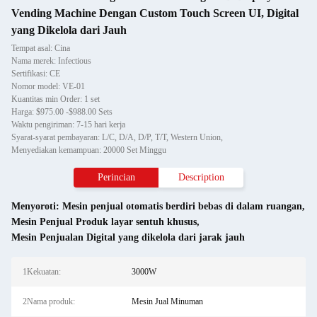
Vending Machine Dengan Custom Touch Screen UI, Digital
yang Dikelola dari Jauh
Tempat asal: Cina
Nama merek: Infectious
Sertifikasi: CE
Nomor model: VE-01
Kuantitas min Order: 1 set
Harga: $975.00 -$988.00 Sets
Waktu pengiriman: 7-15 hari kerja
Syarat-syarat pembayaran: L/C, D/A, D/P, T/T, Western Union,
Menyediakan kemampuan: 20000 Set Minggu
Perincian
Description
Menyoroti:
Mesin penjual otomatis berdiri bebas di dalam ruangan
,
Mesin Penjual Produk layar sentuh khusus
,
Mesin Penjualan Digital yang dikelola dari jarak jauh
1Kekuatan:
3000W
2Nama produk:
Mesin Jual Minuman