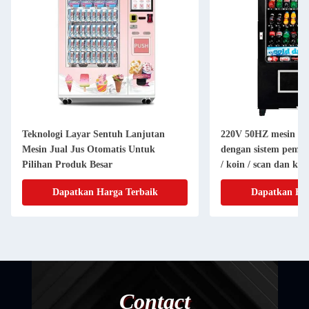
Teknologi Layar Sentuh Lanjutan
220V 50HZ mesin pen
Mesin Jual Jus Otomatis Untuk
dengan sistem pemba
Pilihan Produk Besar
/ koin / scan dan ku
stiker
Dapatkan Harga Terbaik
Dapatkan Har
Contact