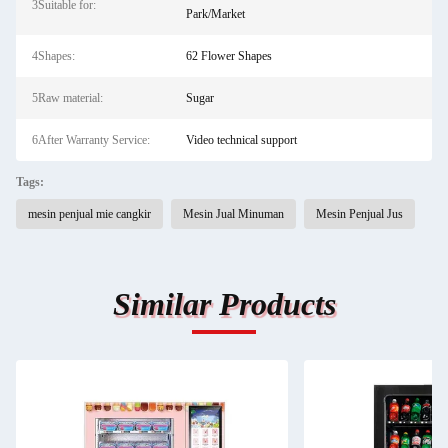
3Suitable for:
Park/Market
4Shapes:
62 Flower Shapes
5Raw material:
Sugar
6After Warranty Service:
Video technical support
Tags:
mesin penjual mie cangkir
Mesin Jual Minuman
Mesin Penjual Jus
Similar Products