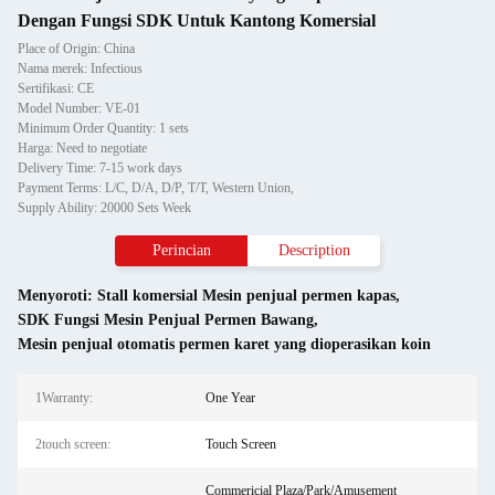
Dengan Fungsi SDK Untuk Kantong Komersial
Place of Origin: China
Nama merek: Infectious
Sertifikasi: CE
Model Number: VE-01
Minimum Order Quantity: 1 sets
Harga: Need to negotiate
Delivery Time: 7-15 work days
Payment Terms: L/C, D/A, D/P, T/T, Western Union,
Supply Ability: 20000 Sets Week
Perincian
Description
Menyoroti:
Stall komersial Mesin penjual permen kapas
,
SDK Fungsi Mesin Penjual Permen Bawang
,
Mesin penjual otomatis permen karet yang dioperasikan koin
1Warranty:
One Year
2touch screen:
Touch Screen
Commericial Plaza/Park/Amusement