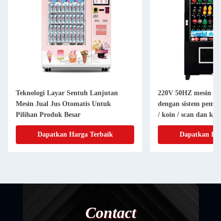
Teknologi Layar Sentuh Lanjutan
220V 50HZ mesin pen
Mesin Jual Jus Otomatis Untuk
dengan sistem pemba
Pilihan Produk Besar
/ koin / scan dan ku
stiker
Dapatkan Harga Terbaik
Dapatkan Har
Contact