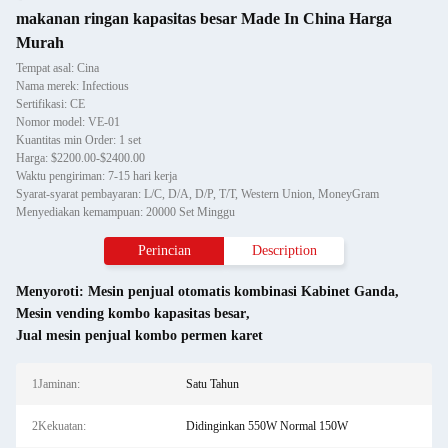
makanan ringan kapasitas besar Made In China Harga
Murah
Tempat asal: Cina
Nama merek: Infectious
Sertifikasi: CE
Nomor model: VE-01
Kuantitas min Order: 1 set
Harga: $2200.00-$2400.00
Waktu pengiriman: 7-15 hari kerja
Syarat-syarat pembayaran: L/C, D/A, D/P, T/T, Western Union, MoneyGram
Menyediakan kemampuan: 20000 Set Minggu
Perincian
Description
Menyoroti:
Mesin penjual otomatis kombinasi Kabinet Ganda
,
Mesin vending kombo kapasitas besar
,
Jual mesin penjual kombo permen karet
1Jaminan:
Satu Tahun
2Kekuatan:
Didinginkan 550W Normal 150W