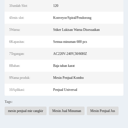
3Jumlah Slot:
120
4Jenis slot:
Konveyor/Spiral/Pendorong
5Warna:
Stiker Lukisan Warna Disesuaikan
6Kapasitas:
Semua minuman 600 pcs
7Tegangan:
AC220V-240V,50/60HZ
8Bahan:
Baja tahan karat
9Nama produk:
Mesin Penjual Kombo
10Aplikasi:
Penjual Universal
Tags:
mesin penjual mie cangkir
Mesin Jual Minuman
Mesin Penjual Jus