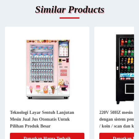
Similar Products
Teknologi Layar Sentuh Lanjutan
220V 50HZ mesin pen
Mesin Jual Jus Otomatis Untuk
dengan sistem pemba
Pilihan Produk Besar
/ koin / scan dan ku
stiker
Dapatkan Harga Terbaik
Dapatkan Har