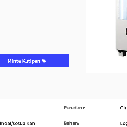
Minta Kutipan
Peredam:
Gi
indai/sesuaikan
Bahan:
Lo