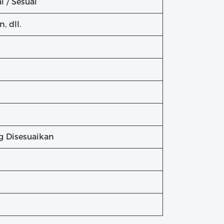
i / Sesuai
 dll.
g Disesuaikan