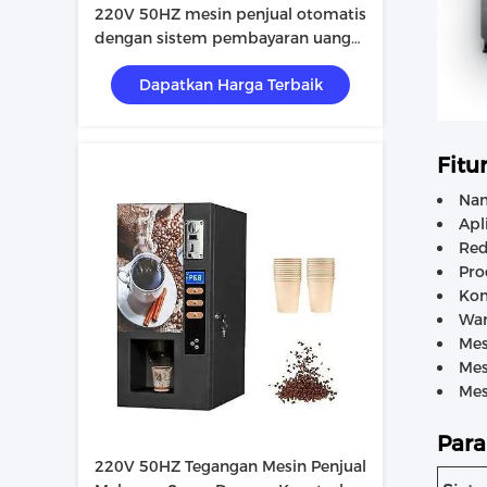
220V 50HZ mesin penjual otomatis
dengan sistem pembayaran uang
kertas / koin / scan dan kustomisasi
Dapatkan Harga Terbaik
warna cat stiker
Fitur
Nam
Apl
Red
Pro
Kom
War
Mes
Mes
Mes
Para
220V 50HZ Tegangan Mesin Penjual