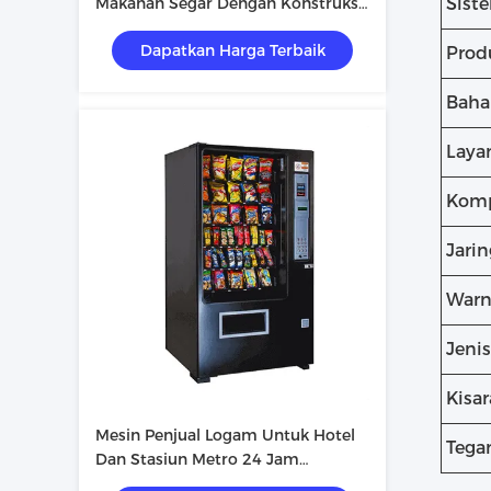
Makanan Segar Dengan Konstruksi
Sist
Logam Kuat
Dapatkan Harga Terbaik
Prod
Baha
Laya
Komp
Jari
Warn
Jenis
Kisa
Mesin Penjual Logam Untuk Hotel
Tega
Dan Stasiun Metro 24 Jam
Dukungan Setelah Layanan