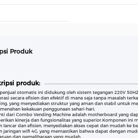
psi Produk
ripsi produk:
penjual otomatis ini didukung oleh sistem tegangan 220V 50H
rasi secara efisien dan efektif di mana saja tanpa masalah terk
cing, yang menyediakan struktur yang aman dan stabil untuk m
 menahan kekakuan penggunaan sehari-hari.
nti dari Combo Vending Machine adalah motherboard yang dap
ikan kinerja dan fungsionalitas yang superior.Komponen ini
 lancar dan efisien, menyediakan akses cepat dan mudah ke berb
n jaringan wifi 4G, yang memastikan bahwa dapat dengan mud
ruan dan pemeliharaan yang mudah.