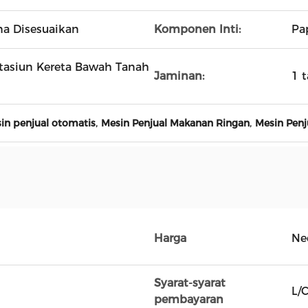
na Disesuaikan
Komponen Inti:
Pa
Stasiun Kereta Bawah Tanah
Jaminan:
1 
,
,
n penjual otomatis
Mesin Penjual Makanan Ringan
Mesin Penj
Harga
Ne
Syarat-syarat
L/
pembayaran