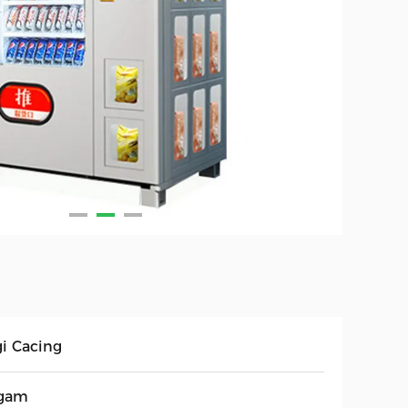
gi Cacing
gam