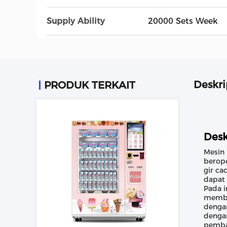
Supply Ability
20000 Sets Week
Deskri
PRODUK TERKAIT
Desk
Mesin 
berope
gir ca
dapat
Pada i
member
dengan
denga
pemba