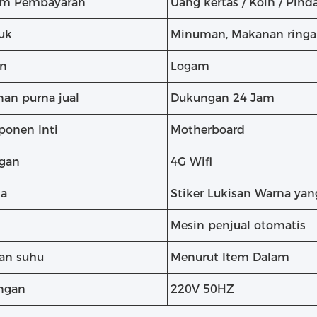
em Pembayaran
Uang kertas / Koin / Pinda
uk
Minuman, Makanan ringan,
n
Logam
nan purna jual
Dukungan 24 Jam
onen Inti
Motherboard
ngan
4G Wifi
a
Stiker Lukisan Warna yan
Mesin penjual otomatis
ran suhu
Menurut Item Dalam
ngan
220V 50HZ