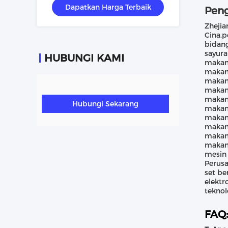
Dapatkan Harga Terbaik
Penjualan
Peng
Zhejia
Cina.
bidan
sayura
HUBUNGI KAMI
makan
makan
makan
makan
makan
Hubungi Sekarang
makan
makan
makan
makan
makan
mesin
Perusa
set be
elektr
tekno
FAQ: