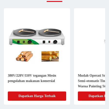
380V/220V/110V tegangan Mesin
Mudah Operasi Sna
pengolahan makanan komersial
Semi-otomatis Tingk
Warna Painting Stic
Dapatkan Harga Terbaik
Dapatkan Har