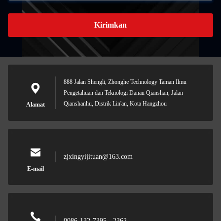
Kirimkan
888 Jalan Shengli, Zhonghe Technology Taman Ilmu
Pengetahuan dan Teknologi Danau Qianshan, Jalan
Qianshanhu, Distrik Lin'an, Kota Hangzhou
Alamat
zjxingyijituan@163.com
E-mail
0086-132-7395 - 2362