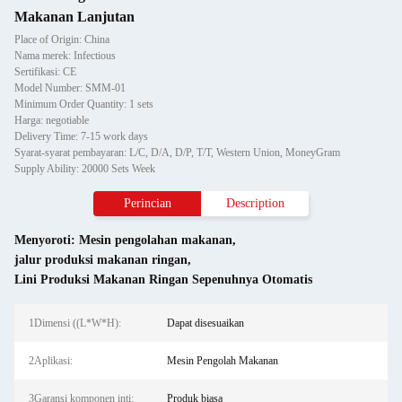
Makanan Lanjutan
Place of Origin: China
Nama merek: Infectious
Sertifikasi: CE
Model Number: SMM-01
Minimum Order Quantity: 1 sets
Harga: negotiable
Delivery Time: 7-15 work days
Syarat-syarat pembayaran: L/C, D/A, D/P, T/T, Western Union, MoneyGram
Supply Ability: 20000 Sets Week
Perincian
Description
Menyoroti:
Mesin pengolahan makanan
,
jalur produksi makanan ringan
,
Lini Produksi Makanan Ringan Sepenuhnya Otomatis
1Dimensi ((L*W*H):
Dapat disesuaikan
2Aplikasi:
Mesin Pengolah Makanan
3Garansi komponen inti:
Produk biasa