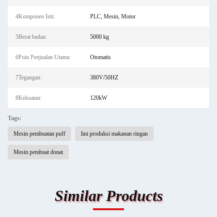
4Komponen Inti:
PLC, Mesin, Motor
5Berat badan:
5000 kg
6Poin Penjualan Utama:
Otomatis
7Tegangan:
380V/50HZ
8Kekuatan:
120kW
Tags:
Mesin pembuatan puff
lini produksi makanan ringan
Mesin pembuat donat
Similar Products