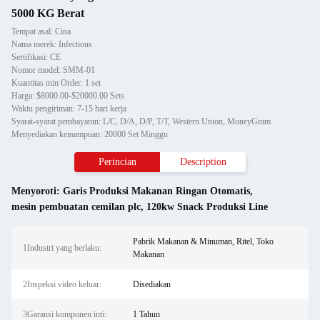
5000 KG Berat
Tempat asal: Cina
Nama merek: Infectious
Sertifikasi: CE
Nomor model: SMM-01
Kuantitas min Order: 1 set
Harga: $8000.00-$20000.00 Sets
Waktu pengiriman: 7-15 hari kerja
Syarat-syarat pembayaran: L/C, D/A, D/P, T/T, Western Union, MoneyGram
Menyediakan kemampuan: 20000 Set Minggu
Perincian
Description
Menyoroti:
Garis Produksi Makanan Ringan Otomatis
,
mesin pembuatan cemilan plc
,
120kw Snack Produksi Line
Pabrik Makanan & Minuman, Ritel, Toko
1Industri yang berlaku:
Makanan
2Inspeksi video keluar:
Disediakan
3Garansi komponen inti:
1 Tahun