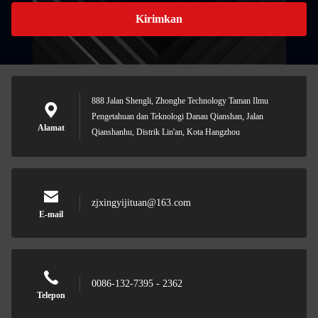
Kirimkan
888 Jalan Shengli, Zhonghe Technology Taman Ilmu
Pengetahuan dan Teknologi Danau Qianshan, Jalan
Alamat
Qianshanhu, Distrik Lin'an, Kota Hangzhou
zjxingyijituan@163.com
E-mail
0086-132-7395 - 2362
Telepon