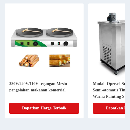
380V/220V/110V tegangan Mesin
Mudah Operasi Sna
pengolahan makanan komersial
Semi-otomatis Tingk
Warna Painting Stic
Dapatkan Harga Terbaik
Dapatkan Har