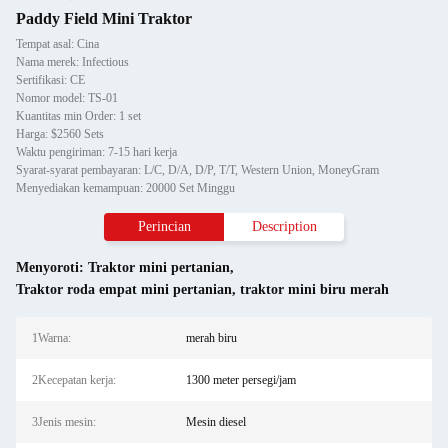
Paddy Field Mini Traktor
Tempat asal: Cina
Nama merek: Infectious
Sertifikasi: CE
Nomor model: TS-01
Kuantitas min Order: 1 set
Harga: $2560 Sets
Waktu pengiriman: 7-15 hari kerja
Syarat-syarat pembayaran: L/C, D/A, D/P, T/T, Western Union, MoneyGram
Menyediakan kemampuan: 20000 Set Minggu
Perincian
Description
Menyoroti:
Traktor mini pertanian
,
Traktor roda empat mini pertanian
,
traktor mini biru merah
1Warna:
merah biru
2Kecepatan kerja:
1300 meter persegi/jam
3Jenis mesin:
Mesin diesel