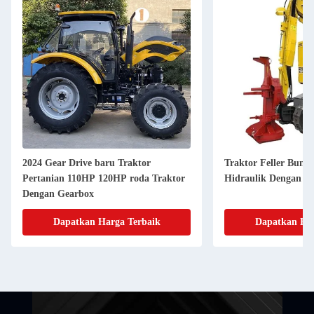
2024 Gear Drive baru Traktor
Traktor Feller Bunc
Pertanian 110HP 120HP roda Traktor
Hidraulik Dengan M
Dengan Gearbox
Dapatkan Harga Terbaik
Dapatkan Har