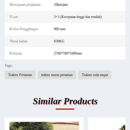
4Kecepatan perjalanan:
10km/jam
5Gear:
3+1 (Kecepatan tinggi dan rendah)
6Lebar Penggilingan:
900 mm
7Berat badan:
650KG
8Ukuran:
2700*780*1060mm
Tags:
Traktor Pertanian
traktor mesin pertanian
Traktor roda empat
Similar Products