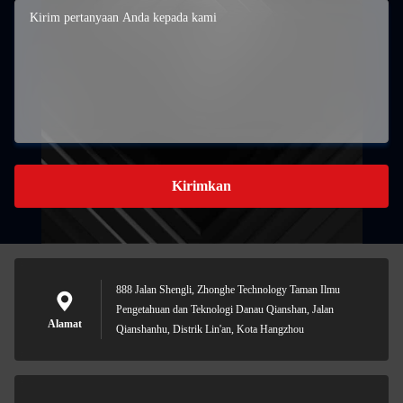
Kirimkan
888 Jalan Shengli, Zhonghe Technology Taman Ilmu
Pengetahuan dan Teknologi Danau Qianshan, Jalan
Alamat
Qianshanhu, Distrik Lin'an, Kota Hangzhou