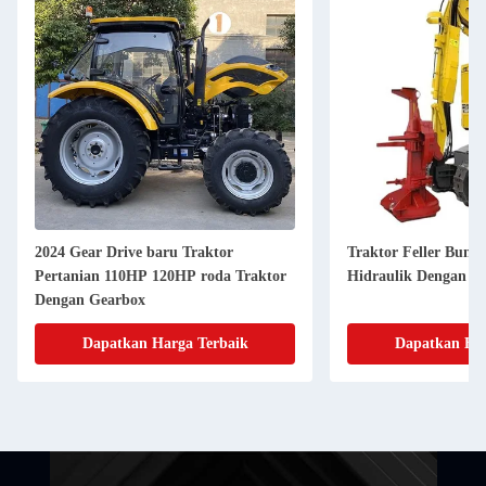
2024 Gear Drive baru Traktor
Traktor Feller Bunc
Pertanian 110HP 120HP roda Traktor
Hidraulik Dengan M
Dengan Gearbox
Dapatkan Harga Terbaik
Dapatkan Har