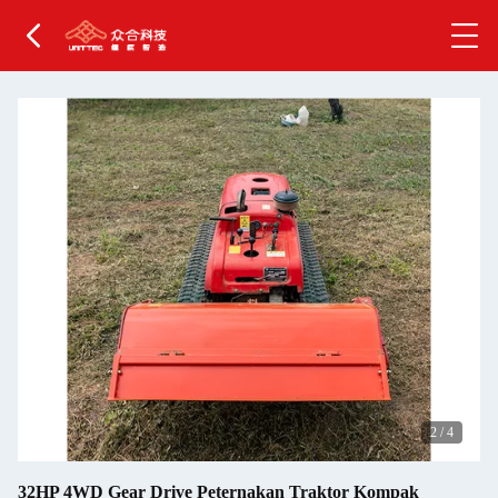
2
/
4
32HP 4WD Gear Drive Peternakan Traktor Kompak