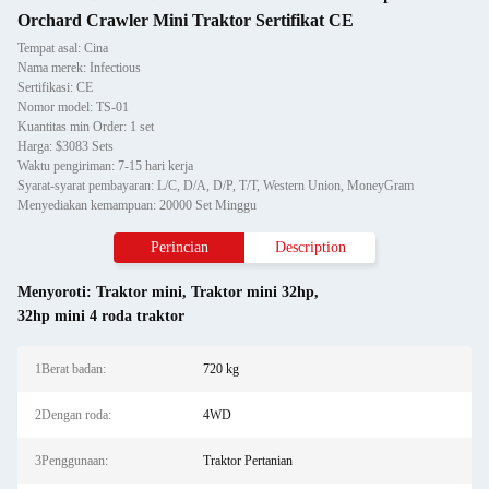
Orchard Crawler Mini Traktor Sertifikat CE
Tempat asal: Cina
Nama merek: Infectious
Sertifikasi: CE
Nomor model: TS-01
Kuantitas min Order: 1 set
Harga: $3083 Sets
Waktu pengiriman: 7-15 hari kerja
Syarat-syarat pembayaran: L/C, D/A, D/P, T/T, Western Union, MoneyGram
Menyediakan kemampuan: 20000 Set Minggu
Perincian
Description
Menyoroti:
Traktor mini
,
Traktor mini 32hp
,
32hp mini 4 roda traktor
1Berat badan:
720 kg
2Dengan roda:
4WD
3Penggunaan:
Traktor Pertanian