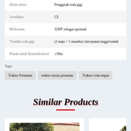
4Jenis drive:
Penggerak roda gigi
5sertifikat:
CE
6Kekuatan:
32HP sebagai opsional
7Jumlah roda gigi:
(3 maju + 1 mundur) xkecepatan tinggi/rendah
8Jarak untuk Remotekontrol:
≥50m
Tags:
Traktor Pertanian
traktor mesin pertanian
Traktor roda empat
Similar Products