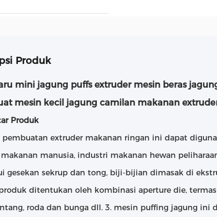
psi Produk
baru mini jagung puffs extruder mesin beras jagu
t mesin kecil jagung camilan makanan extrude
ar Produk
n pembuatan extruder makanan ringan ini dapat diguna
i makanan manusia, industri makanan hewan peliharaan 
ui gesekan sekrup dan tong, biji-bijian dimasak di ekst
produk ditentukan oleh kombinasi aperture die, termasu
ntang, roda dan bunga dll. 3. mesin puffing jagung ini