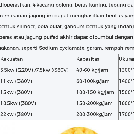
ioperasikan. 4.kacang polong, beras kuning, tepung da
 makanan jagung ini dapat menghasilkan bentuk yan
bentuk silinder, bola bulat, gandum bentuk yang indah,
beras atau jagung puffed akhir dapat dibumbui denga
akanan, seperti Sodium cyclamate, garam, rempah-remp
Kekuatan
Kapasitas
Ukura
5.5kw ((220V) /7.5kw ((380V)
40-60 kg/jam
1300
11kw ((380V)
60-100kg/jam
1400
15kw ((380V)
100-150 kg/jam
1500
18.5kw ((380V)
150-200kg/jam
1600
22kw ((380V)
200-300kg/jam
1700