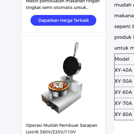
Mesin pembuatan makanan ringan
mudah d
tingkat semi otomatis untuk
peralatan industri makanan
makanan
Dapatkan Harga Terbaik
seperti 
produk 
untuk m
Model
XY-40A
XY-50A
XY-60A
XY-70A
XY-80A
Operasi Mudah Pembuat Sarapan
Listrik 380V/220V/110V