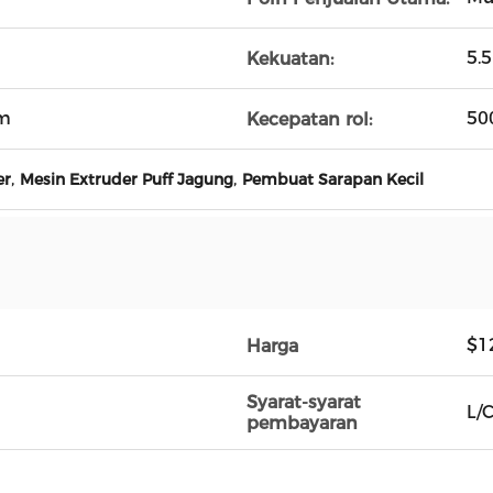
5.
Kekuatan:
m
50
Kecepatan rol:
,
,
er
Mesin Extruder Puff Jagung
Pembuat Sarapan Kecil
$1
Harga
Syarat-syarat
L/C
pembayaran