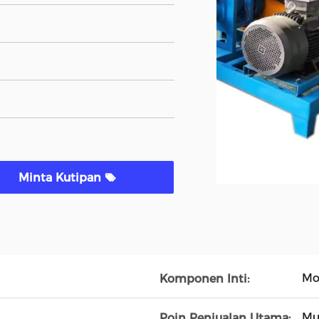
Minta Kutipan
Mo
Komponen Inti:
Mu
Poin Penjualan Utama: