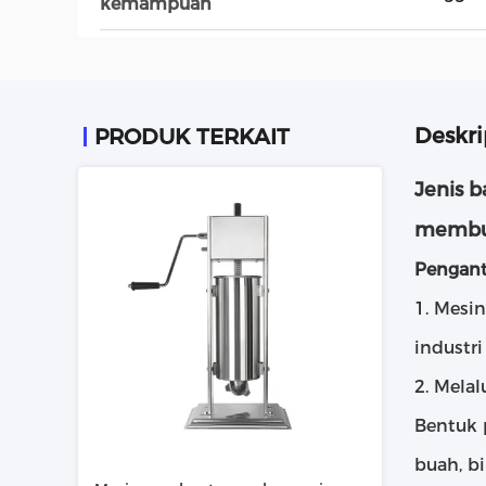
kemampuan
Deskri
PRODUK TERKAIT
Jenis 
membua
Pengant
1. Mesi
industr
2. Melal
Bentuk 
buah, bi