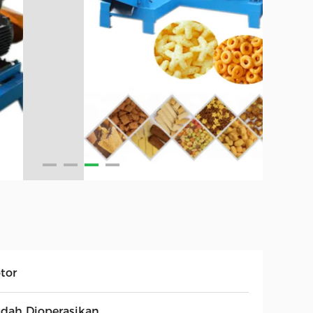
tor
dah Dioperasikan