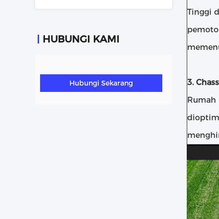
Tinggi 
pemoton
HUBUNGI KAMI
memenu
3. Chass
Hubungi Sekarang
Rumah p
dioptim
menghin