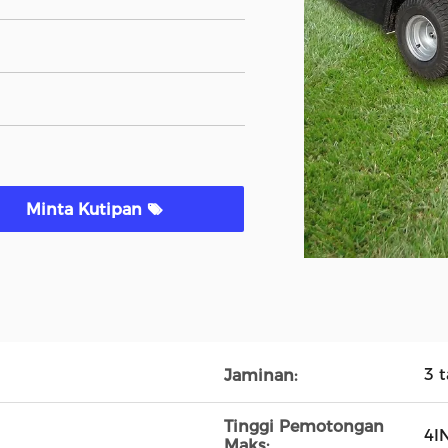
Minta Kutipan
3 
Jaminan:
Tinggi Pemotongan
4I
Maks: