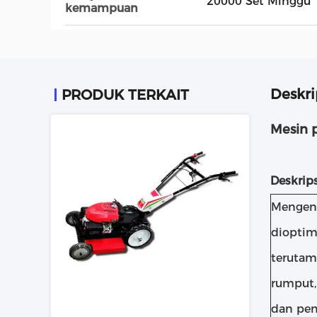
20000 Set Minggu
kemampuan
Deskri
PRODUK TERKAIT
Mesin 
Deskrip
Mengend
dioptim
teruta
rumput,
dan pem