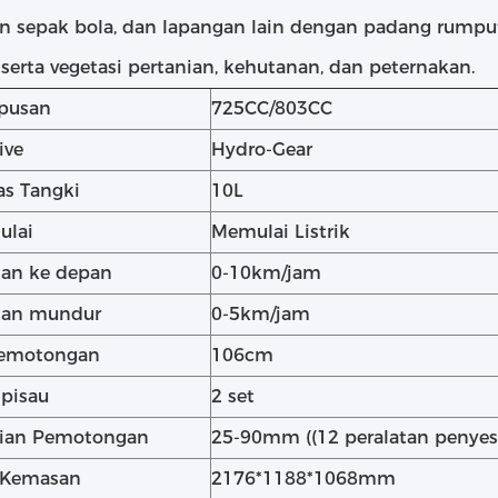
n sepak bola, dan lapangan lain dengan padang rumput
 serta vegetasi pertanian, kehutanan, dan peternakan.
pusan
725CC/803CC
ive
Hydro-Gear
as Tangki
10L
ulai
Memulai Listrik
tan ke depan
0-10km/jam
tan mundur
0-5km/jam
Pemotongan
106cm
pisau
2 set
gian Pemotongan
25-90mm ((12 peralatan penyes
 Kemasan
2176*1188*1068mm