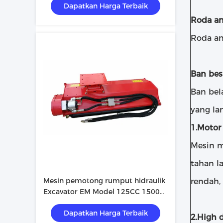
Dapatkan Harga Terbaik
dioperasikan 20kg
Roda an
Roda an
Ban bes
Ban bel
yang la
1.Motor
Mesin m
tahan l
Mesin pemotong rumput hidraulik
rendah,
Excavator EM Model 125CC 1500W
Daya 4IN Ketinggian pemotongan
Dapatkan Harga Terbaik
2.High d