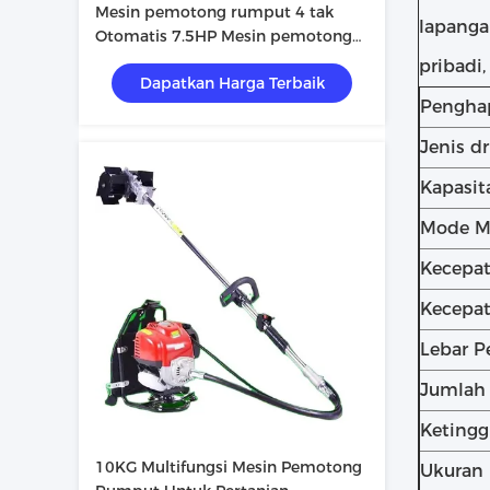
Mesin pemotong rumput 4 tak
lapanga
Otomatis 7.5HP Mesin pemotong
rumput pertanian
pribadi,
Dapatkan Harga Terbaik
Pengha
Jenis dr
Kapasit
Mode M
Kecepa
Kecepa
Lebar 
Jumlah 
Keting
10KG Multifungsi Mesin Pemotong
Ukuran