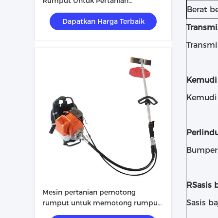
Rumput Untuk Pertanian
Berat b
Penggunaan Rumah
Dapatkan Harga Terbaik
Transmi
Transmi
Kemudi
Kemudi
Perlind
Bumper 
R
Sasis 
Mesin pertanian pemotong
Sasis b
rumput untuk memotong rumput
dan menggarap mudah