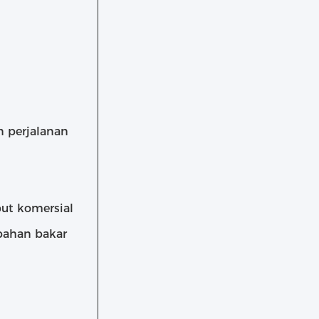
n perjalanan
put komersial
 bahan bakar