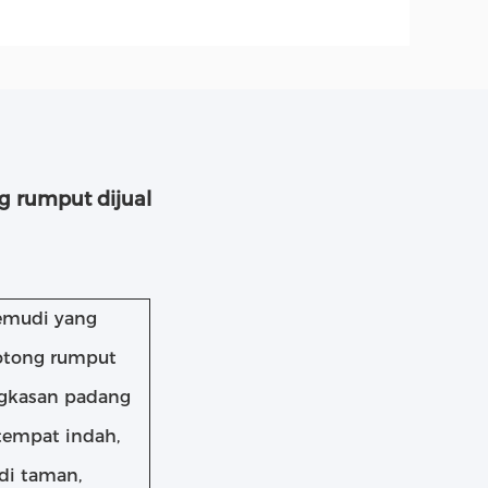
 rumput dijual
emudi yang
motong rumput
gkasan padang
tempat indah,
di taman,