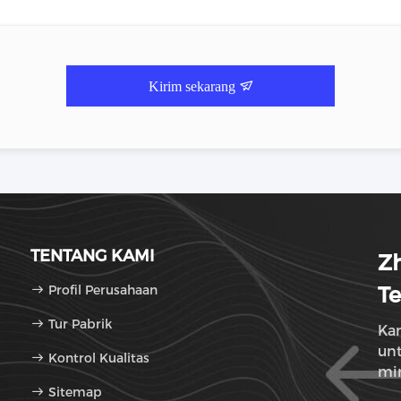
Kirim sekarang
TENTANG KAMI
Zh
Profil Perusahaan
Te
Tur Pabrik
Ka
un
Kontrol Kualitas
mi
Sitemap
be