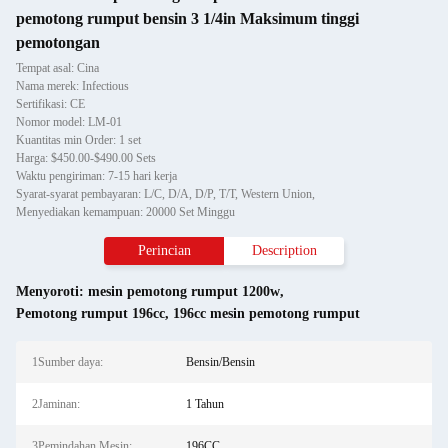
pemotong rumput bensin 3 1/4in Maksimum tinggi
pemotongan
Tempat asal: Cina
Nama merek: Infectious
Sertifikasi: CE
Nomor model: LM-01
Kuantitas min Order: 1 set
Harga: $450.00-$490.00 Sets
Waktu pengiriman: 7-15 hari kerja
Syarat-syarat pembayaran: L/C, D/A, D/P, T/T, Western Union,
Menyediakan kemampuan: 20000 Set Minggu
Perincian
Description
Menyoroti:
mesin pemotong rumput 1200w
,
Pemotong rumput 196cc
,
196cc mesin pemotong rumput
1Sumber daya:
Bensin/Bensin
2Jaminan:
1 Tahun
3Pemindahan Mesin:
196CC