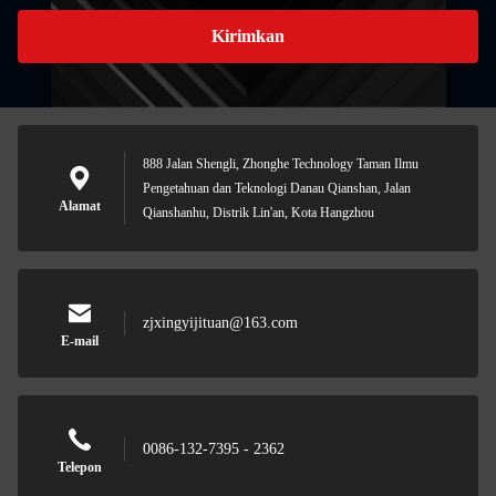
Kirimkan
888 Jalan Shengli, Zhonghe Technology Taman Ilmu
Pengetahuan dan Teknologi Danau Qianshan, Jalan
Alamat
Qianshanhu, Distrik Lin'an, Kota Hangzhou
zjxingyijituan@163.com
E-mail
0086-132-7395 - 2362
Telepon