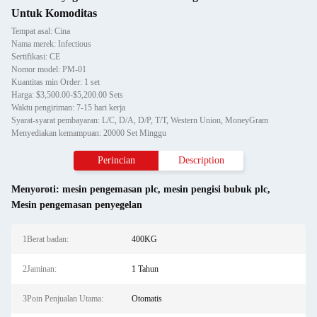
Untuk Komoditas
Tempat asal: Cina
Nama merek: Infectious
Sertifikasi: CE
Nomor model: PM-01
Kuantitas min Order: 1 set
Harga: $3,500.00-$5,200.00 Sets
Waktu pengiriman: 7-15 hari kerja
Syarat-syarat pembayaran: L/C, D/A, D/P, T/T, Western Union, MoneyGram
Menyediakan kemampuan: 20000 Set Minggu
Perincian
Description
Menyoroti:
mesin pengemasan plc
,
mesin pengisi bubuk plc
,
Mesin pengemasan penyegelan
1Berat badan:
400KG
2Jaminan:
1 Tahun
3Poin Penjualan Utama:
Otomatis