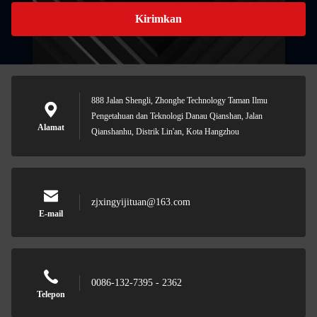
Kirimkan
888 Jalan Shengli, Zhonghe Technology Taman Ilmu
Pengetahuan dan Teknologi Danau Qianshan, Jalan
Alamat
Qianshanhu, Distrik Lin'an, Kota Hangzhou
zjxingyijituan@163.com
E-mail
0086-132-7395 - 2362
Telepon