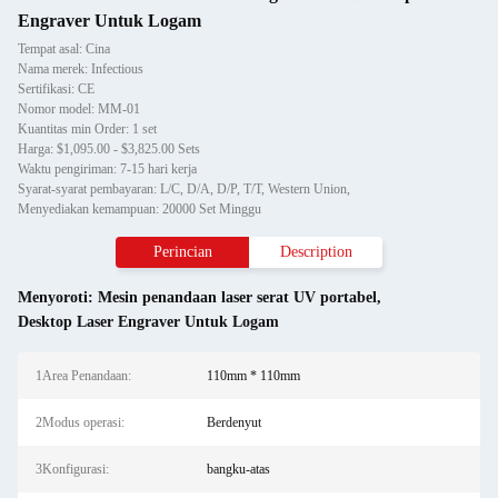
Engraver Untuk Logam
Tempat asal: Cina
Nama merek: Infectious
Sertifikasi: CE
Nomor model: MM-01
Kuantitas min Order: 1 set
Harga: $1,095.00 - $3,825.00 Sets
Waktu pengiriman: 7-15 hari kerja
Syarat-syarat pembayaran: L/C, D/A, D/P, T/T, Western Union,
Menyediakan kemampuan: 20000 Set Minggu
Perincian
Description
Menyoroti:
Mesin penandaan laser serat UV portabel
,
Desktop Laser Engraver Untuk Logam
1Area Penandaan:
110mm * 110mm
2Modus operasi:
Berdenyut
3Konfigurasi:
bangku-atas