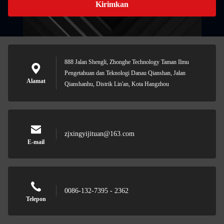
Kirimkan
888 Jalan Shengli, Zhonghe Technology Taman Ilmu
Pengetahuan dan Teknologi Danau Qianshan, Jalan
Alamat
Qianshanhu, Distrik Lin'an, Kota Hangzhou
zjxingyijituan@163.com
E-mail
0086-132-7395 - 2362
Telepon