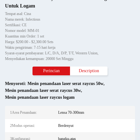
Untuk Logam
Tempat asal: Cina
Nama merek: Infectious
Sertifikasi: CE
Nomor model: MM-01
Kuantitas min Order: 1 set
Harga: $200.00 - $2,300.00 Sets
Waktu pengiriman: 7-15 hari kerja
Syarat-syarat pembayaran: L/C, D/A, D/P, T/T, Western Union,
Menyediakan kemampuan: 20000 Set Minggu
Perincian
Description
Menyoroti:
Mesin penandaan laser serat raycus 50w
,
Mesin penandaan laser serat raycus 30w
,
Mesin penandaan laser raycus logam
1Area Penandaan:
Lensa 70-300mm
2Modus operasi:
Berdenyut
3Konfigurasi:
bangku-atas