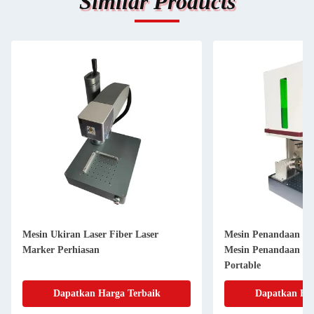
Similar Products
Mesin Ukiran Laser Fiber Laser
Mesin Penandaan La
Marker Perhiasan
Mesin Penandaan La
Portable
Dapatkan Harga Terbaik
Dapatkan Har