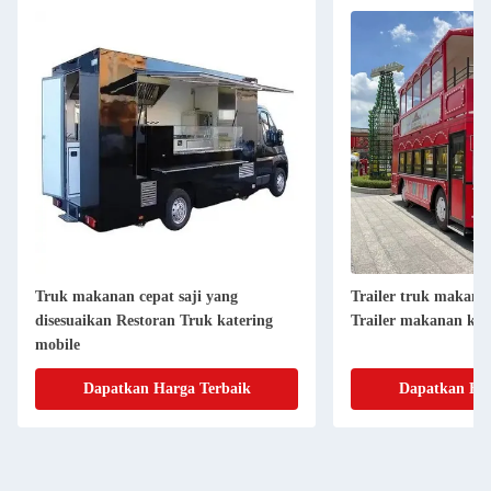
Truk makanan cepat saji yang
Trailer truk makana
disesuaikan Restoran Truk katering
Trailer makanan kon
mobile
Dapatkan Harga Terbaik
Dapatkan Har