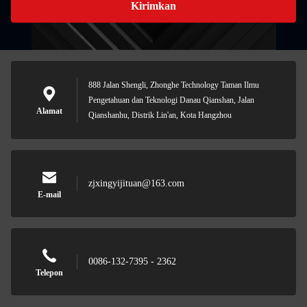
Kirimkan
888 Jalan Shengli, Zhonghe Technology Taman Ilmu
Pengetahuan dan Teknologi Danau Qianshan, Jalan
Alamat
Qianshanhu, Distrik Lin'an, Kota Hangzhou
zjxingyijituan@163.com
E-mail
0086-132-7395 - 2362
Telepon