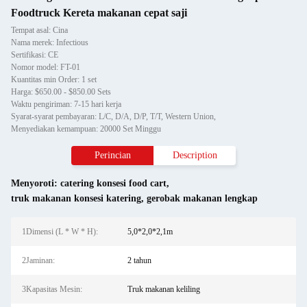
Foodtruck Kereta makanan cepat saji
Tempat asal: Cina
Nama merek: Infectious
Sertifikasi: CE
Nomor model: FT-01
Kuantitas min Order: 1 set
Harga: $650.00 - $850.00 Sets
Waktu pengiriman: 7-15 hari kerja
Syarat-syarat pembayaran: L/C, D/A, D/P, T/T, Western Union,
Menyediakan kemampuan: 20000 Set Minggu
Perincian
Description
Menyoroti:
catering konsesi food cart
,
truk makanan konsesi katering
,
gerobak makanan lengkap
1Dimensi (L * W * H):
5,0*2,0*2,1m
2Jaminan:
2 tahun
3Kapasitas Mesin:
Truk makanan keliling