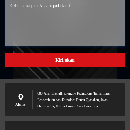
Kirimkan
888 Jalan Shengli, Zhonghe Technology Taman Ilmu
Pengetahuan dan Teknologi Danau Qianshan, Jalan
Alamat
Qianshanhu, Distrik Lin'an, Kota Hangzhou