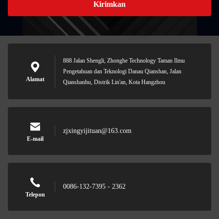
Kirimkan
888 Jalan Shengli, Zhonghe Technology Taman Ilmu
Pengetahuan dan Teknologi Danau Qianshan, Jalan
Alamat
Qianshanhu, Distrik Lin'an, Kota Hangzhou
zjxingyijituan@163.com
E-mail
0086-132-7395 - 2362
Telepon