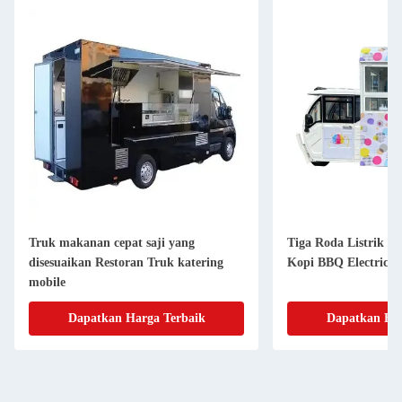
Truk makanan cepat saji yang
Tiga Roda Listrik M
disesuaikan Restoran Truk katering
Kopi BBQ Electric C
mobile
Dapatkan Harga Terbaik
Dapatkan Har