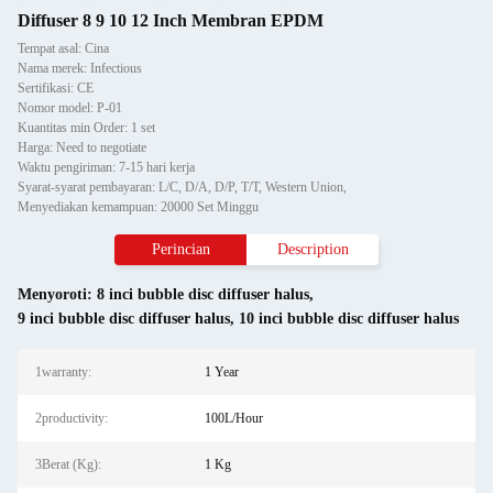
Diffuser 8 9 10 12 Inch Membran EPDM
Tempat asal: Cina
Nama merek: Infectious
Sertifikasi: CE
Nomor model: P-01
Kuantitas min Order: 1 set
Harga: Need to negotiate
Waktu pengiriman: 7-15 hari kerja
Syarat-syarat pembayaran: L/C, D/A, D/P, T/T, Western Union,
Menyediakan kemampuan: 20000 Set Minggu
Perincian
Description
Menyoroti:
8 inci bubble disc diffuser halus
,
9 inci bubble disc diffuser halus
,
10 inci bubble disc diffuser halus
1warranty:
1 Year
2productivity:
100L/Hour
3Berat (Kg):
1 Kg