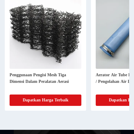
Penggunaan Pengisi Mesh Tiga
Aerator Air Tube Di
Dimensi Dalam Peralatan Aerasi
/ Pengolahan Air L
Dapatkan Harga Terbaik
Dapatkan Har