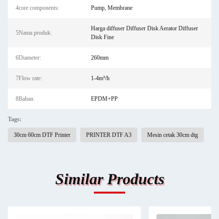
4core components:
Pump, Membrane
Harga diffuser Diffuser Disk Aerator Diffuser
5Nama produk:
Disk Fine
6Diameter:
260mm
7Flow rate:
1-4m³/h
8Bahan:
EPDM+PP
Tags:
30cm 60cm DTF Printer
PRINTER DTF A3
Mesin cetak 30cm dtg
Similar Products