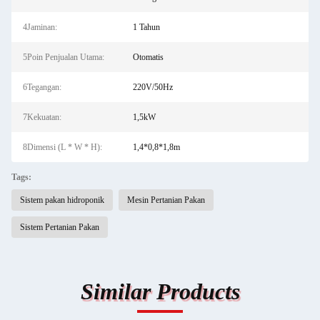
4Jaminan:
1 Tahun
5Poin Penjualan Utama:
Otomatis
6Tegangan:
220V/50Hz
7Kekuatan:
1,5kW
8Dimensi (L * W * H):
1,4*0,8*1,8m
Tags:
Sistem pakan hidroponik
Mesin Pertanian Pakan
Sistem Pertanian Pakan
Similar Products