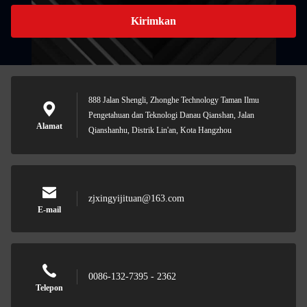
Kirimkan
888 Jalan Shengli, Zhonghe Technology Taman Ilmu
Pengetahuan dan Teknologi Danau Qianshan, Jalan
Alamat
Qianshanhu, Distrik Lin'an, Kota Hangzhou
zjxingyijituan@163.com
E-mail
0086-132-7395 - 2362
Telepon