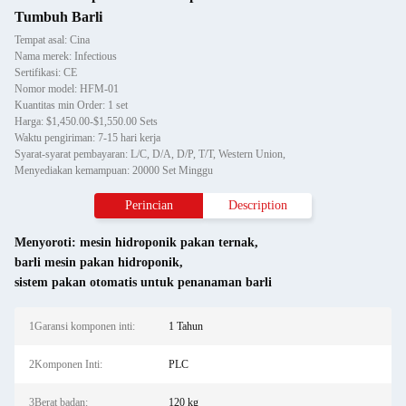
Tumbuh Barli
Tempat asal: Cina
Nama merek: Infectious
Sertifikasi: CE
Nomor model: HFM-01
Kuantitas min Order: 1 set
Harga: $1,450.00-$1,550.00 Sets
Waktu pengiriman: 7-15 hari kerja
Syarat-syarat pembayaran: L/C, D/A, D/P, T/T, Western Union,
Menyediakan kemampuan: 20000 Set Minggu
Perincian
Description
Menyoroti:
mesin hidroponik pakan ternak
,
barli mesin pakan hidroponik
,
sistem pakan otomatis untuk penanaman barli
1Garansi komponen inti:
1 Tahun
2Komponen Inti:
PLC
3Berat badan:
120 kg