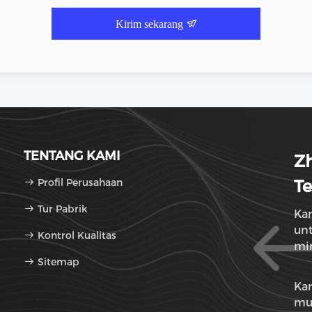
Kirim sekarang
TENTANG KAMI
Zh
Profil Perusahaan
Te
Tur Pabrik
Ka
un
Kontrol Kualitas
mi
Sitemap
be
Ka
mu