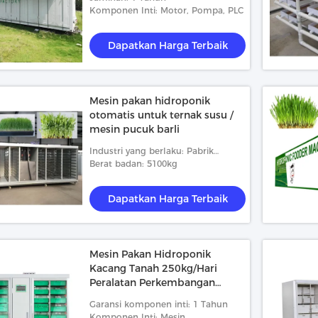
Komponen Inti: Motor, Pompa, PLC
Dapatkan Harga Terbaik
Mesin pakan hidroponik
otomatis untuk ternak susu /
mesin pucuk barli
Industri yang berlaku: Pabrik
Manufaktur
Berat badan: 5100kg
Dapatkan Harga Terbaik
Mesin Pakan Hidroponik
Kacang Tanah 250kg/Hari
Peralatan Perkembangan
Komersial
Garansi komponen inti: 1 Tahun
Komponen Inti: Mesin