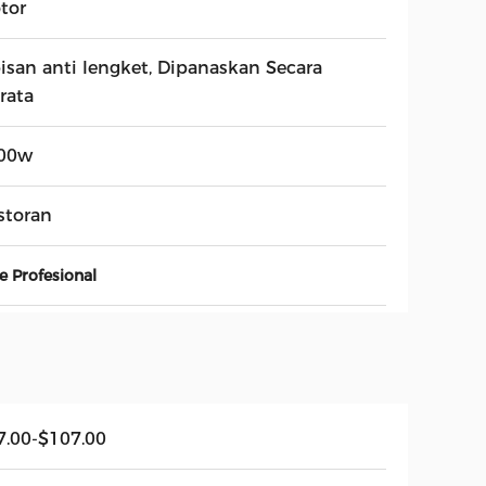
tor
pisan anti lengket, Dipanaskan Secara
rata
00w
storan
e Profesional
7.00-$107.00