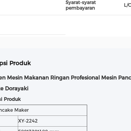
Syarat-syarat
L/C
pembayaran
psi Produk
en Mesin Makanan Ringan Profesional Mesin Pan
e Dorayaki
si Produk
ncake Maker
XY-2242