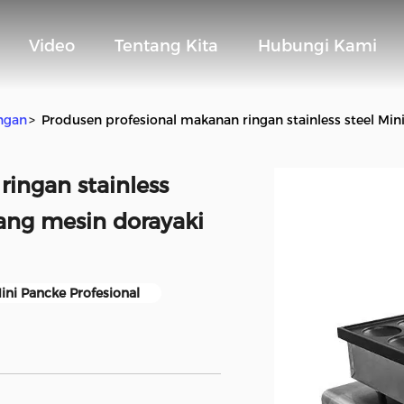
Video
Tentang Kita
Hubungi Kami
ngan
>
Produsen profesional makanan ringan stainless steel Mi
ingan stainless
bang mesin dorayaki
ini Pancke Profesional