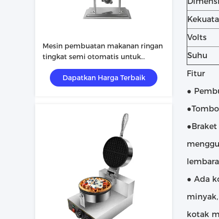
Dimens
Kekuat
Volts
Mesin pembuatan makanan ringan
Suhu
tingkat semi otomatis untuk
peralatan industri makanan
Fitur
Dapatkan Harga Terbaik
● Pembu
●Tombol
●Braket
menggun
lembara
● Ada k
minyak,
kotak mi