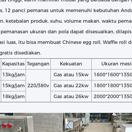
, 12 panci pemanas untuk memenuhi kebutuhan Anda
n, ketebalan produk, suhu, volume makan, waktu pema
i pemanasan ukuran dan pola dapat disesuaikan, dilapis
asi luas, itu bisa membuat Chinese egg roll, Waffle roll 
ratis disediakan.
Kapasitas
Tegangan
Kekuatan
Ukuran mesi
13kg/jam
Gas atau 15kw
1600*1600*13
15kg/jam
220/380v
Gas atau 22kw
1800*1800*13
18kg/jam
Gas atau 26kw
2000*2000*13