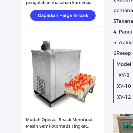
pengolahan makanan komersial
pemanas
Dapatkan Harga Terbaik
3Tekana
4. Panc
5. Aplik
6Resep g
Model
XY-8
XY-10
XY-12
Mudah Operasi Snack Membuat
Mesin Semi-otomatis Tingkat
Disesuaikan Warna Painting Sticker