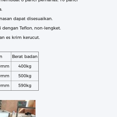
.
nasan dapat disesuaikan.
i dengan Teflon, non-lengket.
dan es krim kerucut.
n
Berat badan
50mm
400kg
50mm
500kg
50mm
590kg