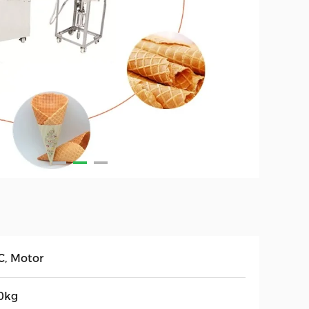
C, Motor
0kg