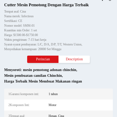
Cutter Mesin Pemotong Dengan Harga Terbaik
Tempat asal: Cina
Nama merek: Infectious
Sertifikasi: CE
Nomor model: SMM-01
Kuantitas min Order: 1 set
Harga: $1500.00-$1750.00
Waktu pengiriman: 7-15 hari kerja
Syarat-syarat pembayaran: L/C, D/A, D/P, T/T, Western Union,
Menyediakan kemampuan: 20000 Set Minggu
Perincian
Description
Menyoroti:
mesin pemotong adonan chinchin
,
Mesin pembuatan camilan Chinchin
,
Harga Terbaik Mesin Membuat Makanan ringan
1Garansi komponen inti:
1 tahun
2Komponen Inti:
Motor
3Tempat asal:
Henan, Cina