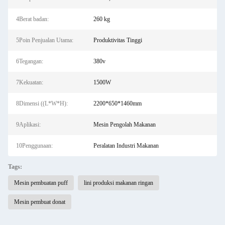
4Berat badan:
260 kg
5Poin Penjualan Utama:
Produktivitas Tinggi
6Tegangan:
380v
7Kekuatan:
1500W
8Dimensi ((L*W*H):
2200*650*1460mm
9Aplikasi:
Mesin Pengolah Makanan
10Penggunaan:
Peralatan Industri Makanan
Tags:
Mesin pembuatan puff
lini produksi makanan ringan
Mesin pembuat donat