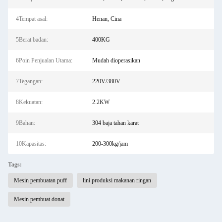
4Tempat asal:
Henan, Cina
5Berat badan:
400KG
6Poin Penjualan Utama:
Mudah dioperasikan
7Tegangan:
220V/380V
8Kekuatan:
2.2KW
9Bahan:
304 baja tahan karat
10Kapasitas:
200-300kg/jam
Tags:
Mesin pembuatan puff
lini produksi makanan ringan
Mesin pembuat donat