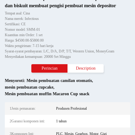
dan biskuit membuat pengisi pembuat mesin depositor
Tempat asal: Cina
Nama merek: Infectious
Sertifikasi: CE
Nomor model: SMM-01
Kuantitas min Order: 1 set
Harga: $4500.00-$5800.00
Waktu pengiriman: 7-15 hari kerja
Syarat-syarat pembayaran: L/C, D/A, D/P, T/T, Western Union, MoneyGram
Menyediakan kemampuan: 20000 Set Minggu
Perincian
Description
Menyoroti:
Mesin pembuatan camilan otomatis
,
mesin pembuatan cupcake
,
Mesin pembuatan muffin Macaron Cup snack
1Jenis pemasaran:
Produsen Profesional
2Garansi komponen inti:
1 tahun
3Komponen Inti:
PLC, Mesin, Gearbox, Motor, Gigi