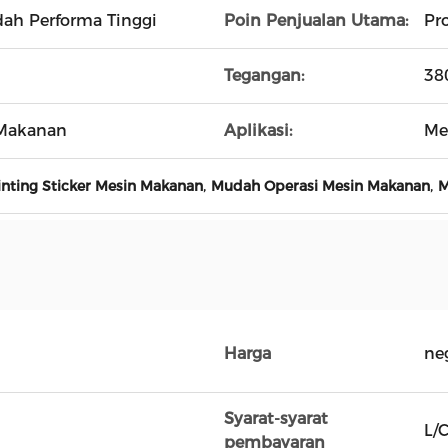
ah Performa Tinggi
Poin Penjualan Utama:
Pr
Tegangan:
38
 Makanan
Aplikasi:
Me
,
,
inting Sticker Mesin Makanan
Mudah Operasi Mesin Makanan
M
Harga
ne
Syarat-syarat
L/C
pembayaran