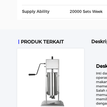
Supply Ability
20000 Sets Week
Deskri
PRODUK TERKAIT
Desk
Inti d
opera
makan
memen
Salah 
memun
memili
dengan