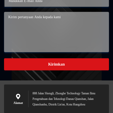
Kirimkan
888 Jalan Shengli, Zhonghe Technology Taman Ilmu
Pengetahuan dan Teknologi Danau Qianshan, Jalan
Alamat
Qianshanhu, Distrik Lin'an, Kota Hangzhou