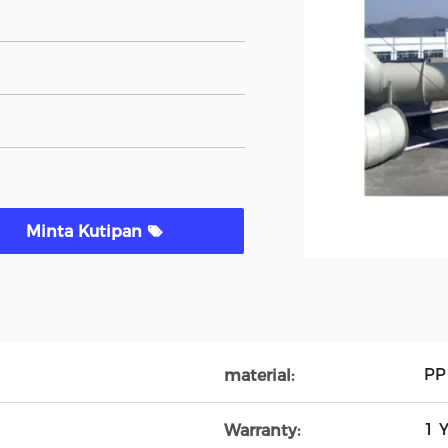
Minta Kutipan
PP
material:
1 Y
Warranty: