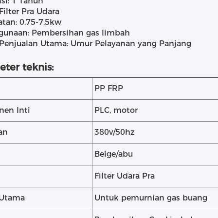
si: 1 Tahun
 Filter Pra Udara
tan: 0,75-7,5kw
gunaan: Pembersihan gas limbah
 Penjualan Utama: Umur Pelayanan yang Panjang
ter teknis:
PP FRP
en Inti
PLC, motor
an
380v/50hz
Beige/abu
Filter Udara Pra
 Utama
Untuk pemurnian gas buang