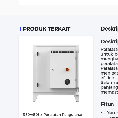
Deskri
PRODUK TERKAIT
Deskri
Peralat
untuk pe
menghas
peralat
Peralat
menjaga
efisien
Salah s
panjang
memasti
Fitur:
Nama
380v/50hz Peralatan Pengolahan