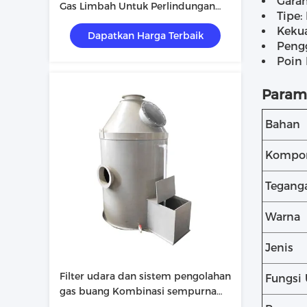
Garan
Gas Limbah Untuk Perlindungan
Tipe:
Lingkungan
Kekua
Dapatkan Harga Terbaik
Peng
Poin
Parame
Bahan
Kompon
Tegang
Warna
Jenis
Filter udara dan sistem pengolahan
Fungsi
gas buang Kombinasi sempurna
untuk pemurnian gas limbah