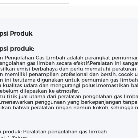
psi Produk
psi produk:
an Pengolahan Gas Limbah adalah perangkat pemurnian 
ngolahan gas limbah secara efektif.Peralatan ini sangat
ilkan emisi berbahaya dan perlu mematuhi peraturan 
an memiliki penampilan profesional dan bersih, cocok u
an ini terutama digunakan untuk pemurnian gas limba
 kualitas udara dan mengurangi polusi.memastikan ba
 sebelum dilepaskan ke atmosfer.
atu titik jual utama dari peralatan pengolahan gas lim
.menawarkan penggunaan yang berkepanjangan tanpa
kan bahwa peralatan ringan namun kokoh, sehingga m
 produk: Peralatan pengolahan gas limbah