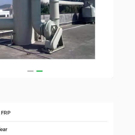
 FRP
ear