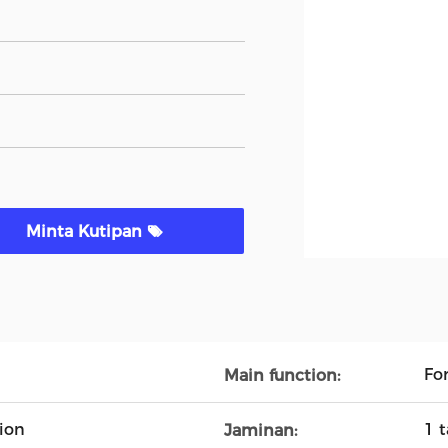
Minta Kutipan
Fo
Main function:
tion
1 
Jaminan: