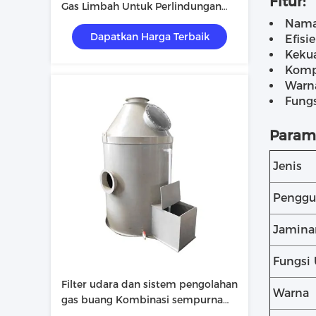
Fitur:
Gas Limbah Untuk Perlindungan
Lingkungan
Nama
Dapatkan Harga Terbaik
Efisi
Kekua
Komp
Warna
Fung
Parame
Jenis
Penggu
Jamina
Fungsi
Filter udara dan sistem pengolahan
Warna
gas buang Kombinasi sempurna
untuk pemurnian gas limbah