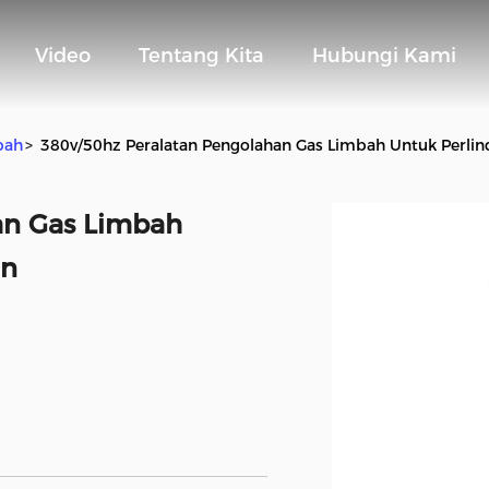
Video
Tentang Kita
Hubungi Kami
bah
>
380v/50hz Peralatan Pengolahan Gas Limbah Untuk Perli
an Gas Limbah
an