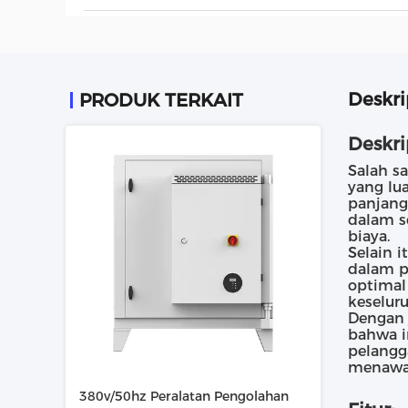
Deskri
PRODUK TERKAIT
Deskri
Salah s
yang lu
panjang
dalam s
biaya.
Selain 
dalam p
optimal
keselur
Dengan 
bahwa i
pelangg
menawar
380v/50hz Peralatan Pengolahan