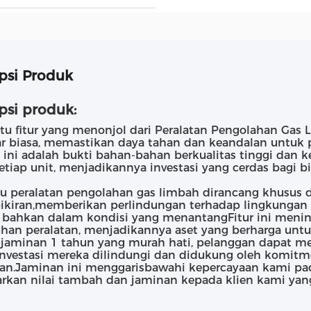
psi Produk
psi produk:
atu fitur yang menonjol dari Peralatan Pengolahan Ga
ar biasa, memastikan daya tahan dan keandalan untu
 ini adalah bukti bahan-bahan berkualitas tinggi dan 
etiap unit, menjadikannya investasi yang cerdas bagi b
itu peralatan pengolahan gas limbah dirancang khusus 
ikiran,memberikan perlindungan terhadap lingkungan 
 bahkan dalam kondisi yang menantangFitur ini meningk
uhan peralatan, menjadikannya aset yang berharga untuk 
jaminan 1 tahun yang murah hati, pelanggan dapat me
nvestasi mereka dilindungi dan didukung oleh komitm
an.Jaminan ini menggarisbawahi kepercayaan kami pad
kan nilai tambah dan jaminan kepada klien kami yang