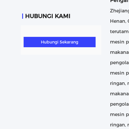
Pengan
Zhejiang
HUBUNGI KAMI
Henan, 
terutam
mesin p
Hubungi Sekarang
makanan
pengola
mesin p
ringan,
makanan
pengola
mesin p
ringan,