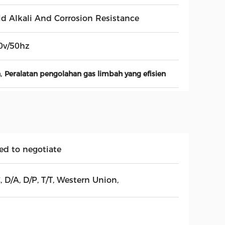
id Alkali And Corrosion Resistance
0v/50hz
,
n
Peralatan pengolahan gas limbah yang efisien
ed to negotiate
, D/A, D/P, T/T, Western Union,