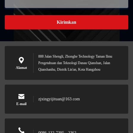
Kirimkan
888 Jalan Shengli, Zhonghe Technology Taman Ilmu
Pengetahuan dan Teknologi Danau Qianshan, Jalan
Alamat
Qianshanhu, Distrik Lin'an, Kota Hangzhou
zjxingyijituan@163.com
E-mail
0086-132-7395 - 2362