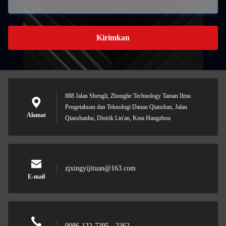
Kirimkan
888 Jalan Shengli, Zhonghe Technology Taman Ilmu
Pengetahuan dan Teknologi Danau Qianshan, Jalan
Alamat
Qianshanhu, Distrik Lin'an, Kota Hangzhou
zjxingyijituan@163.com
E-mail
0086-132-7395 - 2362